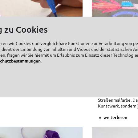
g zu Cookies
tzen wir Cookies und vergleichbare Funktionen zur Verarbeitung von 
 dient der Einbindung von Inhalten und Videos und der statistischen A
zen, fragen wir Sie hiermit um Erlaubnis zum Einsatz dieser Technologie
schutzbestimmungen
.
KREUL Tattoo Pen
Street-Art-Kr
für die Ferie
04. Juli 2024
d bei T-Shirt-Wetter sind selbst
t! Ganz leicht lassen sich
Kunterbunter Ferien
Straßenmalfarbe. Da
Kunstwerk, sondern[.
weiterlesen