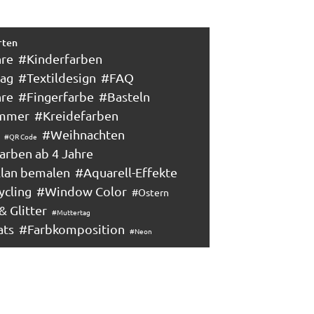
rten
hre
#Kinderfarben
tag
#Textildesign
#FAQ
hre
#Fingerfarbe
#Basteln
mmer
#Kreidefarben
#Weihnachten
#QR Code
arben ab 4 Jahre
llan bemalen
#Aquarell-Effekte
cling
#Window Color
#Ostern
& Glitter
#Muttertag
ats
#Farbkomposition
#Neon