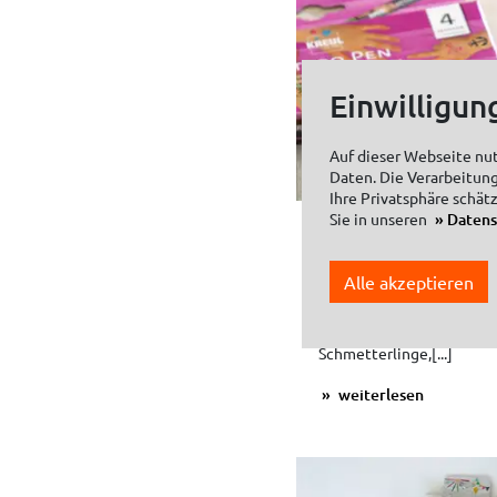
Einwilligun
Auf dieser Webseite nu
Daten. Die Verarbeitung
Ihre Privatsphäre schät
Sie in unseren
Daten
Fünf Fragen zu 
12. September 2024
Alle akzeptieren
Auf Kindergeburtstagen un
aufgemalte Tattoos der Hi
Schmetterlinge,[...]
weiterlesen