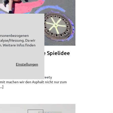
personenbezogenen
nalyse/Messung. Da wir
n. Weitere Infos finden
eidekunst – unsere Spielidee
n
Einstellungen
spaß? Na klar, mit KREUL Streety
mit machen wir den Asphalt nicht nur zum
..]