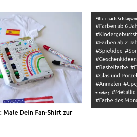
Filter nach Schlagwo
#Farben ab 6 Ja
#Kindergeburts
#Farben ab 2 Ja
#Spielidee
#So
#Geschenkideen
#Bastelfarbe
#F
#Glas und Porze
#Anmalen
#Upcy
#Metallic 
#Fasching
#Farbe des Mon
: Male Dein Fan-Shirt zur