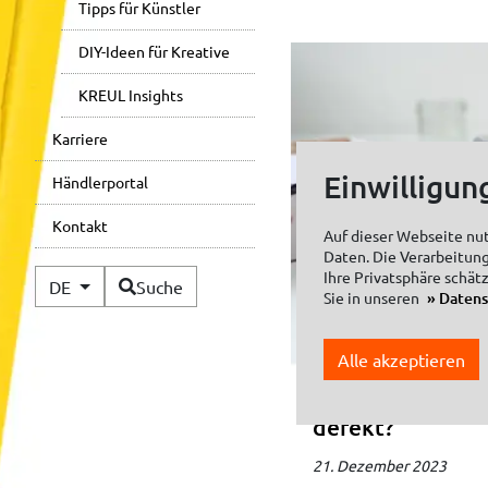
Tipps für Künstler
DIY-Ideen für Kreative
KREUL Insights
Karriere
Einwilligun
Händlerportal
Kontakt
Auf dieser Webseite nu
Daten. Die Verarbeitung
Verfügbare Sprachen
Ihre Privatsphäre schät
DE
Suche
Sie in unseren
Daten
Alle akzeptieren
QR-Code der KR
defekt?
21. Dezember 2023