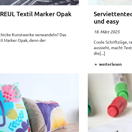
KREUL Textil Marker Opak
Serviettentec
und easy
18. März 2025
 schicke Kunstwerke verwandeln? Das
l Marker Opak, denn der
Coole Schriftzüge, r
aussieht, macht Tex
die[...]
weiterlesen