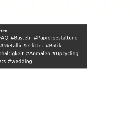
rten
FAQ
#Basteln
#Papiergestaltung
#Metallic & Glitter
#Batik
haltigkeit
#Anmalen
#Upcycling
ats
#wedding