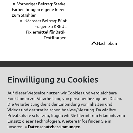
Vorheriger Beitrag: Starke
Farben bringen eigene Ideen
zum Strahlen
Nächster Beitrag: Fünf
Fragen zu KREUL
Fixiermittel für Batik-
Textilfarben
Nach oben
© C.Kreul GmbH Co. KG - Alle Rechte vorbehalten
Einwilligung zu Cookies
Auf dieser Webseite nutzen wir Cookies und vergleichbare
Funktionen zur Verarbeitung von personenbezogenen Daten.
Zum Newsletter anmelden:
Die Verarbeitung dient der Einbindung von Inhalten und
Videos und der statistischen Analyse/Messung. Da wir Ihre
Privatsphäre schätzen, fragen wir Sie hiermit um Erlaubnis zum
Einsatz dieser Technologien. Weitere Infos finden Sie in
unseren
Datenschutzbestimmungen
.
Cookieeinstellungen
Impressum