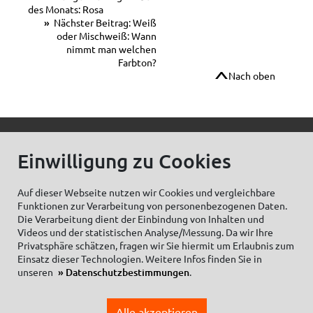
des Monats: Rosa
Nächster Beitrag: Weiß
oder Mischweiß: Wann
nimmt man welchen
Farbton?
Nach oben
© C.Kreul GmbH Co. KG - Alle Rechte vorbehalten
Einwilligung zu Cookies
Auf dieser Webseite nutzen wir Cookies und vergleichbare
Funktionen zur Verarbeitung von personenbezogenen Daten.
Zum Newsletter anmelden:
Die Verarbeitung dient der Einbindung von Inhalten und
Videos und der statistischen Analyse/Messung. Da wir Ihre
Privatsphäre schätzen, fragen wir Sie hiermit um Erlaubnis zum
Einsatz dieser Technologien. Weitere Infos finden Sie in
unseren
Datenschutzbestimmungen
.
Cookieeinstellungen
Impressum
Datenschutzhinweise Social Media
Alle akzeptieren