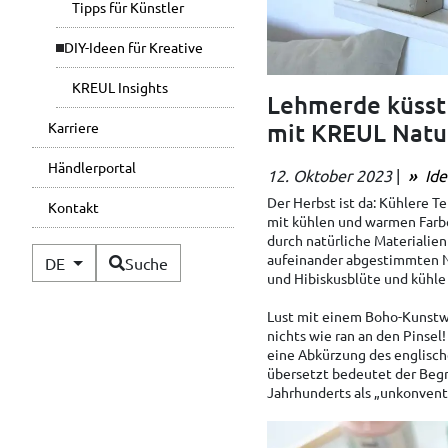
Tipps für Künstler
DIY-Ideen für Kreative
KREUL Insights
Lehmerde küsst
mit KREUL Natu
Karriere
Händlerportal
12. Oktober 2023
|
Ide
Der Herbst ist da: Kühlere 
Kontakt
mit kühlen und warmen Farbe
durch natürliche Materialien
Verfügbare Sprachen
aufeinander abgestimmten 
DE
Suche
und Hibiskusblüte und kühle 
Lust mit einem Boho-Kunstw
nichts wie ran an den Pinsel!
eine Abkürzung des englisc
übersetzt bedeutet der Begri
Jahrhunderts als „unkonventio