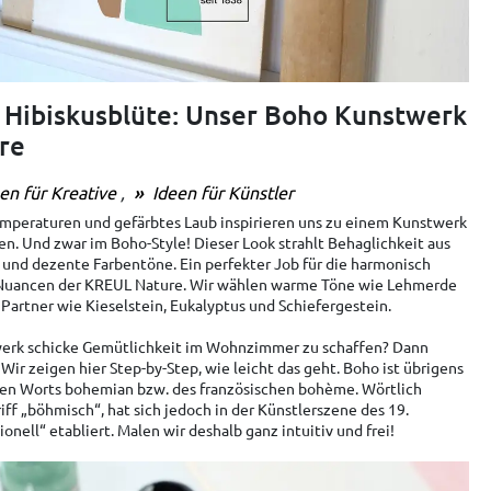
 Hibiskusblüte: Unser Boho Kunstwerk
re
en für Kreative
Ideen für Künstler
Temperaturen und gefärbtes Laub inspirieren uns zu einem Kunstwerk
n. Und zwar im Boho-Style! Dieser Look strahlt Behaglichkeit aus
 und dezente Farbentöne. Ein perfekter Job für die harmonisch
Nuancen der KREUL Nature. Wir wählen warme Töne wie Lehmerde
Partner wie Kieselstein, Eukalyptus und Schiefergestein.
erk schicke Gemütlichkeit im Wohnzimmer zu schaffen? Dann
 Wir zeigen hier Step-by-Step, wie leicht das geht. Boho ist übrigens
hen Worts bohemian bzw. des französischen bohème. Wörtlich
ff „böhmisch“, hat sich jedoch in der Künstlerszene des 19.
nell“ etabliert. Malen wir deshalb ganz intuitiv und frei!