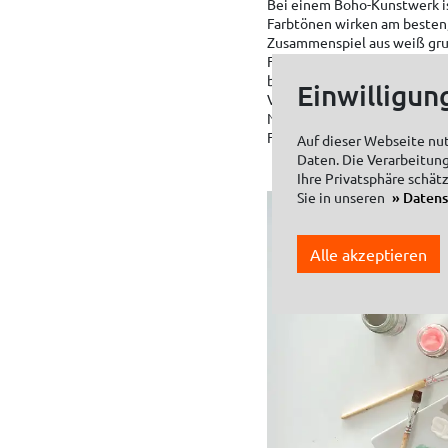
Bei einem Boho-Kunstwerk i
Farbtönen wirken am besten, 
Zusammenspiel aus weiß gr
Farbtönen. Abschließend male
benutzen dazu KREUL Nature 
Einwilligun
Viel Spaß beim Nachmalen un
Naturmaterialien oder Holz
Farbtönen gestalten und daz
Auf dieser Webseite nu
Daten. Die Verarbeitung
Ihre Privatsphäre schät
Sie in unseren
Daten
Alle akzeptieren