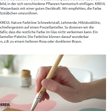
bild, in der sich verschiedene Pflanzen harmonisch einfügen. KREUL
f Wasserbasis mit einer guten Deckkraft. Wir empfehlen, die Farbe
lzstäbchen umzurühren.
KREUL Nature Farbtöne Schneekristall, Lehmerde, Hibiskusblüte,
chiefergestein auf einen Porzellanteller. So dosieren wir die
afür, dass die restliche Farbe im Glas nicht verkeimen kann. Ein
llanteller-Palette: Die Farbtöne können darauf wunderbar
, z.B. zu einem helleren Rosa oder dunkleren Braun.