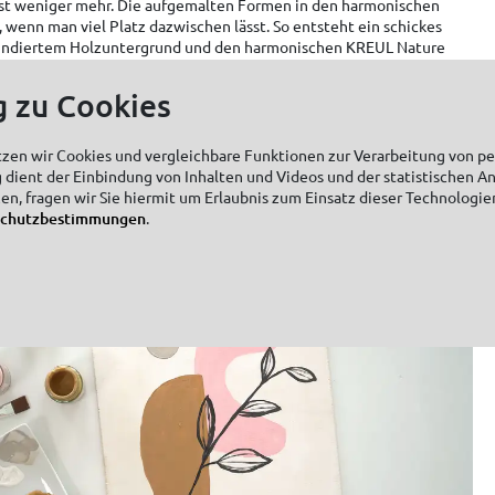
st weniger mehr. Die aufgemalten Formen in den harmonischen
wenn man viel Platz dazwischen lässt. So entsteht ein schickes
undiertem Holzuntergrund und den harmonischen KREUL Nature
n wir deshalb nur noch einen Blätterzweig als Eyecatcher auf. Wir
Schiefergestein und wechseln zu einem feinen Rundpinsel. Fertig!
g zu Cookies
d dekorieren. Unser Tipp: Das Boho-Kunstwerk mit
gegenständen arrangieren oder Deko in den gleichen KREUL Nature
ustellen.
tzen wir Cookies und vergleichbare Funktionen zur Verarbeitung von 
 dient der Einbindung von Inhalten und Videos und der statistischen A
zen, fragen wir Sie hiermit um Erlaubnis zum Einsatz dieser Technologie
schutzbestimmungen
.