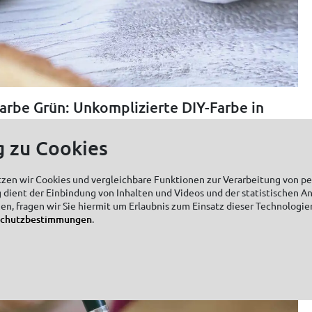
arbe Grün: Unkomplizierte DIY-Farbe in
g zu Cookies
h bei fast allen Produkten die Farbe Grün. Sie ist eine
etten, Lieblingsfarbe in vielen Kinderkunstwerken und für Kreative
ehme Atmosphäre verbreitet. Wie praktisch, wenn sich mit dem
tzen wir Cookies und vergleichbare Funktionen zur Verarbeitung von 
ndumdrehen schicke Dekorationen erstellen lassen. Das Grün der
 dient der Einbindung von Inhalten und Videos und der statistischen A
 sich perfekt für unkomplizierte DIY-Ideen. Die Farbe trocknet
zen, fragen wir Sie hiermit um Erlaubnis zum Einsatz dieser Technologie
er eleganten Matt-Optik. Die getrocknete Farbe ist außerdem
schutzbestimmungen
.
peichelecht. Wir sind begeistert von der KREUL Acryl Mattfarbe
anten spielt, freut sich über die weiteren Nuancen Maigrün,
schgrün.