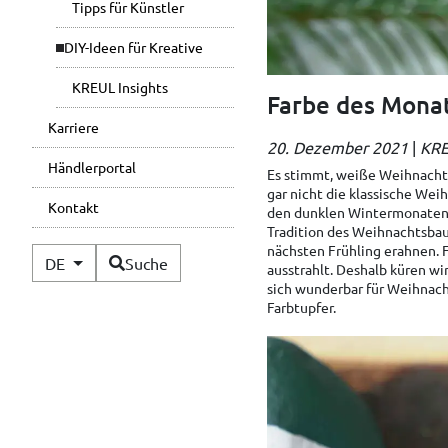
Tipps für Künstler
DIY-Ideen für Kreative
KREUL Insights
Farbe des Monat
Karriere
20. Dezember 2021
|
KRE
Händlerportal
Es stimmt, weiße Weihnachte
gar nicht die klassische Wei
Kontakt
den dunklen Wintermonaten 
Tradition des Weihnachtsbau
nächsten Frühling erahnen. F
Verfügbare Sprachen
DE
Suche
ausstrahlt. Deshalb küren w
sich wunderbar für Weihnach
Farbtupfer.