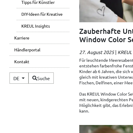
Tipps für Künstler
DIY-Ideen für Kreative
KREUL Insights
Zauberhafte Un
Window Color S
Karriere
Händlerportal
27. August 2025
|
KREUL 
Für leuchtende Meeresabent
Kontakt
entstehen farbenfrohe Fenste
Kinder ab 6 Jahren, die sich 
Verfügbare Sprachen
gleich mit kreativen Unterw
DE
Suche
Fischen, Delfinen, einer Mee
Das KREUL Window Color Set
mit neuen, kindgerechten Pen
Möglichkeit gibt, das Erlebni
kann.