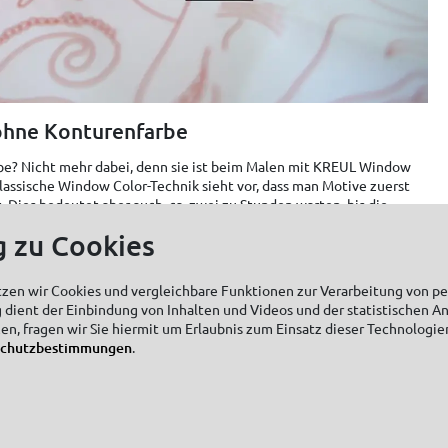
 ohne Konturenfarbe
be? Nicht mehr dabei, denn sie ist beim Malen mit KREUL Window
lassische Window Color-Technik sieht vor, dass man Motive zuerst
Dies bedeutet aber auch, ca. zwei zu Stunden warten, bis die
em neuen Set heißt es: Sofort abtauchen in die Farbenwelt! Die
g zu Cookies
-Rezeptur sorgt dafür, dass die Farben nicht verlaufen und auch
rken. So entstehen leuchtende Meerestiere und Motive, die jedes
ium verwandeln.
tzen wir Cookies und vergleichbare Funktionen zur Verarbeitung von 
 dient der Einbindung von Inhalten und Videos und der statistischen A
zen, fragen wir Sie hiermit um Erlaubnis zum Einsatz dieser Technologie
schutzbestimmungen
.