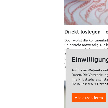
Direkt loslegen –
Doch wo ist die Konturenfar
Color nicht notwendig. Die k
mit Konturenfarbe umrandet. 
Kontur getrocknet ist. Mit d
Einwilligun
bewährte KREUL Window Color
ohne Umrandung strahlend wi
Fenster in ein buntes Aquar
Auf dieser Webseite nu
Daten. Die Verarbeitung
Ihre Privatsphäre schät
Sie in unseren
Daten
Alle akzeptieren