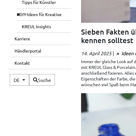
Tipps für Künstler
DIY-Ideen für Kreative
KREUL Insights
Sieben Fakten ü
kennen solltest
Karriere
Händlerportal
14. April 2025
|
Ideen f
Immer der gleiche Look auf d
Kontakt
mit KREUL Glass & Porcelain.
anschließend fixieren. Alles
Verfügbare Sprachen
Eigenschaften der Farbe, die
DE
Suche
wünschen viel Spaß beim Mal