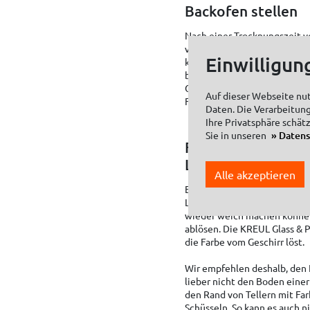
Backofen stellen
Nach einer Trocknungszeit vo
vorgeheizten Backofen 90 Min
Einwilligun
kalten Backofen gestellt wir
bitte keine Umluft verwende
Geschirr dort auskühlen lass
Auf dieser Webseite nu
Farbaufträgen empfiehlt sich
Daten. Die Verarbeitung
Ihre Privatsphäre schät
Sie in unseren
Daten
Fakt 5: Die KREUL 
Lebensmittelechth
Alle akzeptieren
Es gibt bislang keine standa
Lebensmittelechtheit. Tatsac
wieder weich machen können
ablösen. Die KREUL Glass & P
die Farbe vom Geschirr löst.
Wir empfehlen deshalb, den 
lieber nicht den Boden einer
den Rand von Tellern mit Far
Schüsseln. So kann es auch n