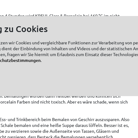
n 4 Stunden wird KREUL Glass & Porcelain bei 160 °C im nicht
uten fixiert. Das bedeutet, dass das bemalte Geschirr in den
g zu Cookies
d. Dann den Ofen auf 160 °C Ober- und Unterhitze einstellen, hier
n. Nach 90 Minuten den Backofen wieder ausstellen und das
en. Erst rausholen, wenn der Backofen abgekühlt ist. Bei sehr satten
tzen wir Cookies und vergleichbare Funktionen zur Verarbeitung von 
 eine zweite Fixierung.
 dient der Einbindung von Inhalten und Videos und der statistischen A
zen, fragen wir Sie hiermit um Erlaubnis zum Einsatz dieser Technologie
schutzbestimmungen
.
Glass & Porcelain Farben sind nicht auf
eit geprüft
rdisierten Tests zur Prüfung von Porzellanmalfarben auf
he ist, dass heiße, ölige und säurehaltige Lebensmittel die Farbe
. Bemalungen würden dann flexibel werden und könnten sich
orcelain Farben sind nicht toxisch. Aber es wäre schade, wenn sich
Ess- und Trinkbereich beim Bemalen von Geschirr auszusparen. Also
 Schale bemalen und eine heiße Suppe daraus löffeln. Besser ist es,
be zu verzieren sowie die Außenseite von Tassen, Gläsern und
icht passieren, dass Besteck die Bemalungen versehentlich