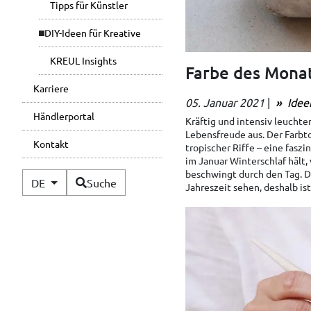
Tipps für Künstler
DIY-Ideen für Kreative
KREUL Insights
Farbe des Monat
Karriere
05. Januar 2021
|
Ideen
Händlerportal
Kräftig und intensiv leucht
Lebensfreude aus. Der Farbto
Kontakt
tropischer Riffe – eine fasz
im Januar Winterschlaf hält,
beschwingt durch den Tag. Da
Verfügbare Sprachen
DE
Suche
Jahreszeit sehen, deshalb is