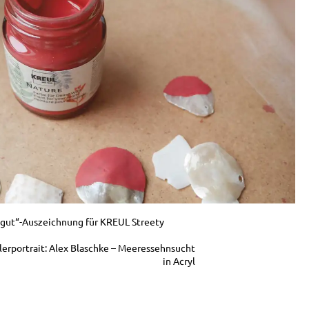
l gut“-Auszeichnung für KREUL Streety
lerportrait: Alex Blaschke – Meeressehnsucht
in Acryl