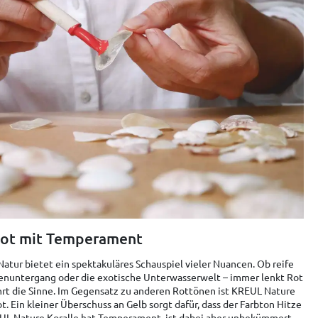
ot mit Temperament
 Natur bietet ein spektakuläres Schauspiel vieler Nuancen. Ob reife
enuntergang oder die exotische Unterwasserwelt – immer lenkt Rot
ührt die Sinne. Im Gegensatz zu anderen Rottönen ist KREUL Nature
t. Ein kleiner Überschuss an Gelb sorgt dafür, dass der Farbton Hitze
EUL Nature Koralle hat Temperament, ist dabei aber unbekümmert