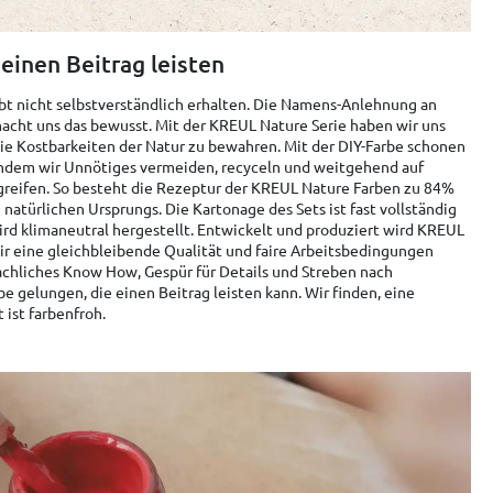
einen Beitrag leisten
ibt nicht selbstverständlich erhalten. Die Namens-Anlehnung an
acht uns das bewusst. Mit der KREUL Nature Serie haben wir uns
die Kostbarkeiten der Natur zu bewahren. Mit der DIY-Farbe schonen
 indem wir Unnötiges vermeiden, recyceln und weitgehend auf
greifen. So besteht die Rezeptur der KREUL Nature Farben zu 84%
natürlichen Ursprungs. Die Kartonage des Sets ist fast vollständig
ird klimaneutral hergestellt. Entwickelt und produziert wird KREUL
ir eine gleichbleibende Qualität und faire Arbeitsbedingungen
achliches Know How, Gespür für Details und Streben nach
be gelungen, die einen Beitrag leisten kann. Wir finden, eine
ist farbenfroh.