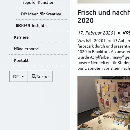
Tipps für Künstler
Frisch und nach
DIY-Ideen für Kreative
2020
KREUL Insights
17. Februar 2020
|
KRE
Karriere
Was hält 2020 bereit? Auf je
farbstark durch und präsenti
Händlerportal
2020 in Frankfurt. An unsere
wurde Acrylfarbe „heavy“ ges
Kontakt
unsere Neuheiten für Kinder,
bunt, sondern vor allem nach
Verfügbare Sprachen
DE
Suche