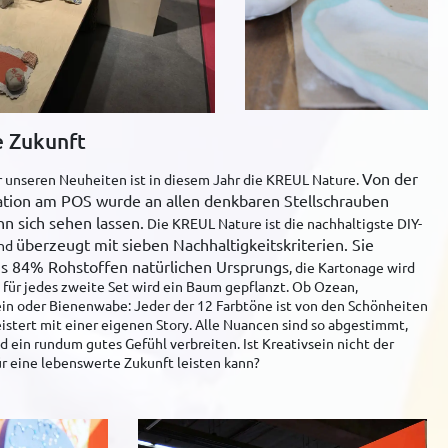
e Zukunft
Von der
unseren Neuheiten ist in diesem Jahr die KREUL Nature.
ation am POS wurde an allen denkbaren Stellschrauben
n sich sehen lassen.
Die KREUL Nature ist die nachhaltigste DIY-
überzeugt mit sieben Nachhaltigkeitskriterien. Sie
und
us 84% Rohstoffen natürlichen Ursprungs
, die Kartonage wird
 für jedes zweite Set wird ein Baum gepflanzt. Ob Ozean,
ein oder Bienenwabe: Jeder der 12 Farbtöne ist von den Schönheiten
eistert mit einer eigenen Story. Alle Nuancen sind so abgestimmt,
ein rundum gutes Gefühl verbreiten. Ist Kreativsein nicht der
ür eine lebenswerte Zukunft leisten kann?