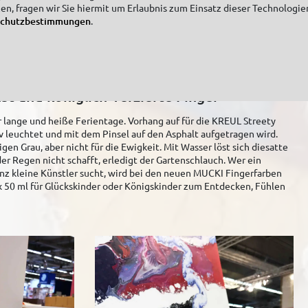
zen, fragen wir Sie hiermit um Erlaubnis zum Einsatz dieser Technologie
schutzbestimmungen
.
t und königlich-verzierte Finger
ür lange und heiße Ferientage. Vorhang auf für die KREUL Streety
v leuchtet und mit dem Pinsel auf den Asphalt aufgetragen wird.
en Grau, aber nicht für die Ewigkeit. Mit Wasser löst sich diesatte
er Regen nicht schafft, erledigt der Gartenschlauch. Wer ein
anz kleine Künstler sucht, wird bei den neuen MUCKI Fingerfarben
 x 50 ml für Glückskinder oder Königskinder zum Entdecken, Fühlen