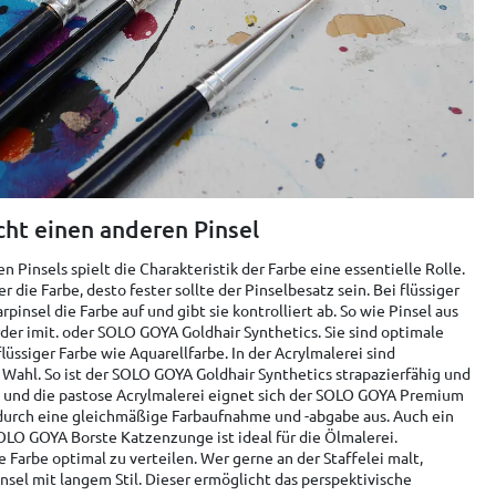
cht einen anderen Pinsel
 Pinsels spielt die Charakteristik der Farbe eine essentielle Rolle.
er die Farbe, desto fester sollte der Pinselbesatz sein. Bei flüssiger
insel die Farbe auf und gibt sie kontrolliert ab. So wie Pinsel aus
er imit. oder SOLO GOYA Goldhair Synthetics. Sie sind optimale
ssiger Farbe wie Aquarellfarbe. In der Acrylmalerei sind
 Wahl. So ist der SOLO GOYA Goldhair Synthetics strapazierfähig und
ei und die pastose Acrylmalerei eignet sich der SOLO GOYA Premium
h durch eine gleichmäßige Farbaufnahme und -abgabe aus. Auch ein
SOLO GOYA Borste Katzenzunge ist ideal für die Ölmalerei.
 Farbe optimal zu verteilen. Wer gerne an der Staffelei malt,
insel mit langem Stil. Dieser ermöglicht das perspektivische