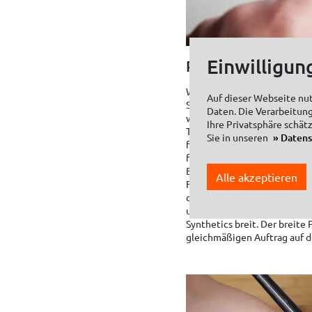
Einwilligun
Pinselformen: rund
Welcher Pinsel zum Einsatz 
Auf dieser Webseite nu
Sollen es präzise Linien se
Daten. Die Verarbeitung
wie der SOLO GOYA Goldhair S
Ihre Privatsphäre schät
Techniken möglich sind. Mit s
Sie in unseren
Daten
für den Untergrund empfehle
flach. Er schafft einen glei
Begrenzungen. Mit dem abge
Alle akzeptieren
Formen wie Blütenblätter. F
denen Farbübergänge oder Sp
um Gräser darzustellen. We
Synthetics breit. Der breite
gleichmäßigen Auftrag auf 