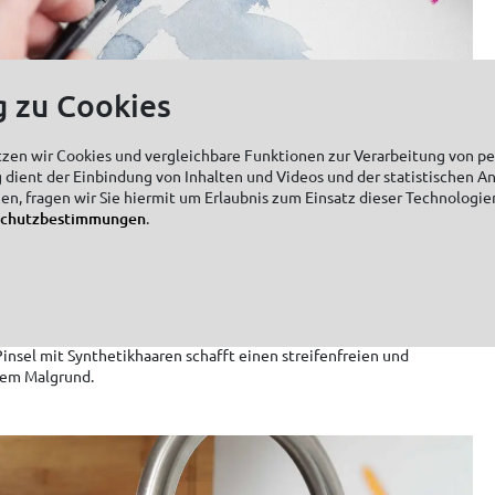
g zu Cookies
, flach, spitz, stumpf oder gefächert
kommt, richtet sich auch danach, was der Künstler malen möchte.
tzen wir Cookies und vergleichbare Funktionen zur Verarbeitung von 
in, komplexe Strukturen oder ebenmäßige Flächen? Ein Rundpinsel
 dient der Einbindung von Inhalten und Videos und der statistischen A
ynthetics rund ist der klassische Allrounder, mit dem fast alle
zen, fragen wir Sie hiermit um Erlaubnis zum Einsatz dieser Technologie
einer feinen Spitze gelingen auch kleinste Details. Als Basispinsel
schutzbestimmungen
.
n wir einen Flachpinsel wie den SOLO GOYA Goldhair Synthetics
chmäßigen Farbauftrag, gerade Striche und sogar scharfe
rundeten Flachpinsel, auch Katzenzunge genannt, gelingen runde
ächerpinsel wie der SOLO GOYA Borste Fächer sind Spezialisten, mit
ezialeffekte entstehen. So ist er zum Beispiel ein gutes Werkzeug,
r Grundierungen auftragen möchte, wählt den SOLO GOYA Goldhair
 Pinsel mit Synthetikhaaren schafft einen streifenfreien und
dem Malgrund.