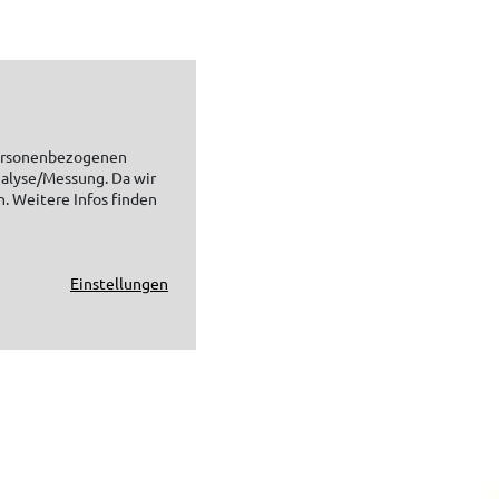
personenbezogenen
nalyse/Messung. Da wir
n. Weitere Infos finden
Einstellungen