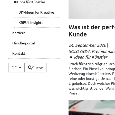
Tipps für Künstler
DIY-Ideen für Kreative
KREUL Insights
Was ist der perf
Kunde
Karriere
Händlerportal
24. September 2020
|
SOLO GOYA Premiumpins
Kontakt
Ideen für Künstler
Strich für Strich trägt er Fa
Verfügbare Sprachen
DE
Suche
Flächen: Ein Pinsel vollbrin
Werkzeug eines Künstlers. Pin
feine oder borstige. Je nach
Ergebnisse. Doch welcher Pi
was wichtig ist bei der Wah
Pinsel!