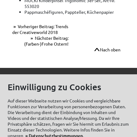
MUCKI Kinderpinsel Trigonomic 3er-Set, Art-Nr.
553020
Pappmaschéfiguren, Pappteller, Küchenpapier
Vorheriger Beitrag: Trends
der Creativeworld 2018
Nächster Beitrag:
(Farben-)Frohe Ostern!
Nach oben
© C.Kreul GmbH Co. KG - Alle Rechte vorbehalten
Einwilligung zu Cookies
Auf dieser Webseite nutzen wir Cookies und vergleichbare
Funktionen zur Verarbeitung von personenbezogenen Daten.
Zum Newsletter anmelden:
Die Verarbeitung dient der Einbindung von Inhalten und
Videos und der statistischen Analyse/Messung. Da wir Ihre
Privatsphäre schätzen, fragen wir Sie hiermit um Erlaubnis zum
Einsatz dieser Technologien. Weitere Infos finden Sie in
unseren
Datenschutzbestimmungen
.
Cookieeinstellungen
Impressum