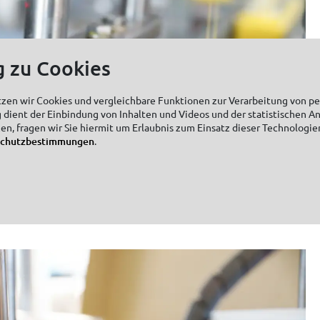
g zu Cookies
tzen wir Cookies und vergleichbare Funktionen zur Verarbeitung von 
 dient der Einbindung von Inhalten und Videos und der statistischen A
zen, fragen wir Sie hiermit um Erlaubnis zum Einsatz dieser Technologie
schutzbestimmungen
.
eativ und oftmals wild eingesetzt – bei allen
edoch sauber und ordentlich gearbeitet werden. Alles greift
nander. Das heißt, auch die Etiketten und leeren Dosen müssen
m Anfang der Produkteinführung definiert wurden, ansonsten passt