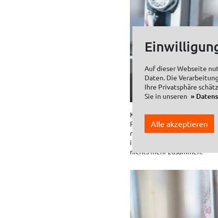
Einwilligun
Auf dieser Webseite nu
Daten. Die Verarbeitung
Ihre Privatsphäre schät
Sie in unseren
Daten
KREUL Farben werden zwar kr
Alle akzeptieren
Produktionsprozessen muss j
nahtlos und reibungslos inei
immer so aussehen wie sie a
nichts mehr zusammen.