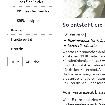
Tipps für Künstler
DIY-Ideen für Kreative
KREUL Insights
So entsteht die
Karriere
12. Juli 2017
|
Händlerportal
Playing-ideas for kids
Ideen für Künstler
Kontakt
Wer ans Farbenmischen denkt
entstehen KREUL Farben in ei
Verfügbare Sprachen
Künstlerfarbenfabrik. Dass w
DE
Suche
Produktionsstätten natürlic
fränkischen Hallerndorf. Abe
Und da wir wissen, dass es v
die sonst streng verschloss
uns über die Schulter blicken
Vom Farbrezept bis z
Wenn Farben produziert werd
Kochen werden je nach Reze