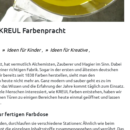
 KREUL Farbenpracht
Ideen für Kinder
Ideen für Kreative
, hat vermutlich Alchemisten, Zauberer und Magier im Sinn. Dabei
ner richtigen Fabrik. Sogar in der ersten und ältesten deutschen
ir bereits seit 1838 Farben herstellen, sieht man den
h heute nicht mehr an. Ganz modern und sauber geht es zu im
r das Wissen und die Erfahrung der Jahre kommt täglich zum Einsatz.
iele Menschen interessiert, wie KREUL Farben entstehen, haben wir
enen Türen zu einigen Bereichen heute einmal geöffnet und lassen
.
ur fertigen Farbdose
en, durchlaufen sie verschiedene Stationen: Ähnlich wie beim
pt die einzelnen Inhaltsstoffe zusammengegeben und verrührt. Das