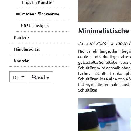
Tipps für Künstler
DIY-Ideen für Kreative
KREUL Insights
Minimalistische 
Karriere
25. Juni 2024
|
Ideen f
Händlerportal
Nicht mehr lange, dann beginn
coolen, individuell gestaltet
Kontakt
gebastelte Schultüten verzi
Schultüte wird deshalb ohne
Farbe auf. Schlicht, unkompl
Verfügbare Sprachen
DE
Suche
Schultüten-Idee eine coole V
Paten, die lieber malen ansta
Schultüte!