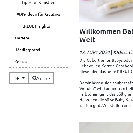
Tipps für Künstler
DIY-Ideen für Kreative
KREUL Insights
Willkommen Baby
Welt
Karriere
Händlerportal
18. März 2024
|
KREUL C
Die Geburt eines Babys oder 
Kontakt
liebevollen Kerzen-Geschenk 
diese Idee das neue KREUL C
Verfügbare Sprachen
DE
Suche
Damit lassen sich zauberhaft
Wunder“ willkommen zu heiß
Farbtönen geht das völlig un
Herzchen die süße Baby-Kerz
kaufen gibt. Wir stellen uns