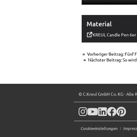
Material
KREUL Candle Pen 6er 
Vorheriger Beitrag: Fünf
Nächster Beitrag: So wir
© C.Kreul GmbH Co. KG - Alle 
Cookieeinstellungen
Impre