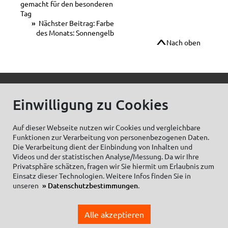
gemacht für den besonderen
Tag
Nächster Beitrag: Farbe
des Monats: Sonnengelb
Nach oben
© C.Kreul GmbH Co. KG - Alle Rechte vorbehalten
Einwilligung zu Cookies
Auf dieser Webseite nutzen wir Cookies und vergleichbare
Funktionen zur Verarbeitung von personenbezogenen Daten.
Zum Newsletter anmelden:
Die Verarbeitung dient der Einbindung von Inhalten und
Videos und der statistischen Analyse/Messung. Da wir Ihre
Privatsphäre schätzen, fragen wir Sie hiermit um Erlaubnis zum
Einsatz dieser Technologien. Weitere Infos finden Sie in
unseren
Datenschutzbestimmungen
.
Cookieeinstellungen
Impressum
Datenschutzhinweise Social Media
Alle akzeptieren
Datenschutzerklärung
Einkaufsbedingungen