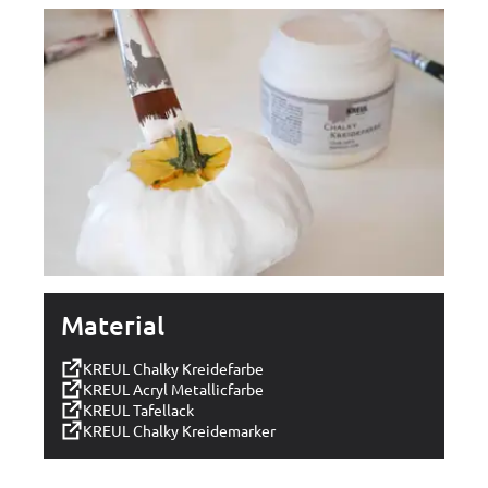
Material
KREUL Chalky Kreidefarbe
KREUL Acryl Metallicfarbe
KREUL Tafellack
KREUL Chalky Kreidemarker