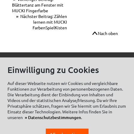
Blättertanz am Fenster mit
MUCKI Fingerfarbe
Nächster Beitrag: Zählen
lernen mit MUCKI
FarbenSpielKisten
Nach oben
© C.Kreul GmbH Co. KG - Alle Rechte vorbehalten
Einwilligung zu Cookies
Auf dieser Webseite nutzen wir Cookies und vergleichbare
Funktionen zur Verarbeitung von personenbezogenen Daten.
Zum Newsletter anmelden:
Die Verarbeitung dient der Einbindung von Inhalten und
Videos und der statistischen Analyse/Messung. Da wir Ihre
Privatsphäre schätzen, fragen wir Sie hiermit um Erlaubnis zum
Einsatz dieser Technologien. Weitere Infos finden Sie in
unseren
Datenschutzbestimmungen
.
Cookieeinstellungen
Impressum
Datenschutzhinweise Social Media