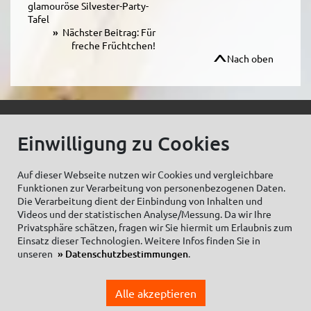
glamouröse Silvester-Party-
Tafel
Nächster Beitrag: Für
freche Früchtchen!
Nach oben
© C.Kreul GmbH Co. KG - Alle Rechte vorbehalten
Einwilligung zu Cookies
Auf dieser Webseite nutzen wir Cookies und vergleichbare
Funktionen zur Verarbeitung von personenbezogenen Daten.
Zum Newsletter anmelden:
Die Verarbeitung dient der Einbindung von Inhalten und
Videos und der statistischen Analyse/Messung. Da wir Ihre
Privatsphäre schätzen, fragen wir Sie hiermit um Erlaubnis zum
Einsatz dieser Technologien. Weitere Infos finden Sie in
unseren
Datenschutzbestimmungen
.
Cookieeinstellungen
Impressum
Datenschutzhinweise Social Media
Alle akzeptieren
Datenschutzerklärung
Einkaufsbedingungen