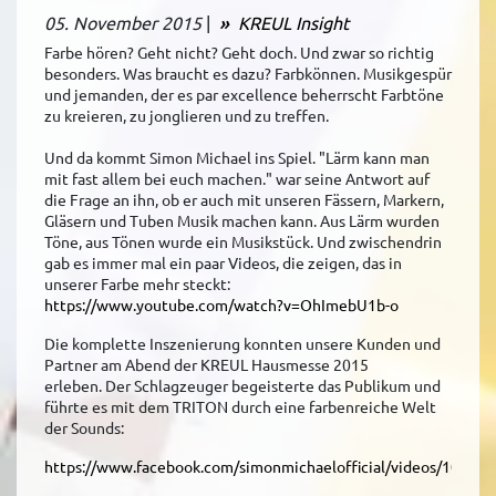
05. November 2015
|
KREUL Insight
Farbe hören? Geht nicht? Geht doch. Und zwar so richtig
besonders. Was braucht es dazu? Farbkönnen. Musikgespür
und jemanden, der es par excellence beherrscht Farbtöne
zu kreieren, zu jonglieren und zu treffen.
Und da kommt Simon Michael ins Spiel. "Lärm kann man
mit fast allem bei euch machen." war seine Antwort auf
die Frage an ihn, ob er auch mit unseren Fässern, Markern,
Gläsern und Tuben Musik machen kann. Aus Lärm wurden
Töne, aus Tönen wurde ein Musikstück. Und zwischendrin
gab es immer mal ein paar Videos, die zeigen, das in
unserer Farbe mehr steckt:
https://www.youtube.com/watch?v=OhImebU1b-o
Die komplette Inszenierung konnten unsere Kunden und
Partner am Abend der KREUL Hausmesse 2015
erleben. Der Schlagzeuger begeisterte das Publikum und
führte es mit dem TRITON durch eine farbenreiche Welt
der Sounds:
https://www.facebook.com/simonmichaelofficial/videos/10003