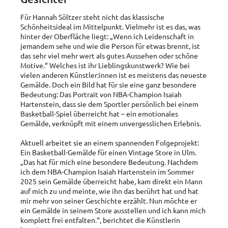
Für Hannah Söltzer steht nicht das klassische
Schönheitsideal im Mittelpunkt. Vielmehr ist es das, was
hinter der Oberfläche liegt: „Wenn ich Leidenschaft in
jemandem sehe und wie die Person für etwas brennt, ist
das sehr viel mehr wert als gutes Aussehen oder schöne
Motive.“ Welches ist ihr Lieblingskunstwerk? Wie bei
vielen anderen Künstler:innen ist es meistens das neueste
Gemälde. Doch ein Bild hat für sie eine ganz besondere
Bedeutung: Das Portrait von NBA-Champion Isaiah
Hartenstein, dass sie dem Sportler persönlich bei einem
Basketball-Spiel überreicht hat – ein emotionales
Gemälde, verknüpft mit einem unvergesslichen Erlebnis.
Aktuell arbeitet sie an einem spannenden Folgeprojekt:
Ein Basketball-Gemälde für einen Vintage Store in Ulm.
„Das hat für mich eine besondere Bedeutung. Nachdem
ich dem NBA-Champion Isaiah Hartenstein im Sommer
2025 sein Gemälde überreicht habe, kam direkt ein Mann
auf mich zu und meinte, wie ihn das berührt hat und hat
mir mehr von seiner Geschichte erzählt. Nun möchte er
ein Gemälde in seinem Store ausstellen und ich kann mich
komplett frei entfalten.“, berichtet die Künstlerin