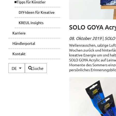
Tipps für Künstler
DIY-Ideen für Kreative
KREUL Insights
SOLO GOYA Acryl
Karriere
08. Oktober 2019
|
SOLO 
Händlerportal
Wellenrauschen, salzige Luft
Wochen zurück und hinterläs
Kontakt
kreative Energie um und hal
SOLO GOYA Acrylic auf Leinwa
Momente des Sommers einzuta
Verfügbare Sprachen
DE
Suche
persönliches Erinnerungsbil