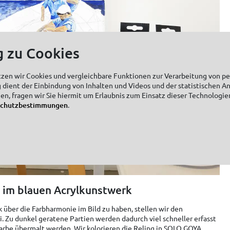
g zu Cookies
tzen wir Cookies und vergleichbare Funktionen zur Verarbeitung von 
 dient der Einbindung von Inhalten und Videos und der statistischen A
zen, fragen wir Sie hiermit um Erlaubnis zum Einsatz dieser Technologie
schutzbestimmungen
.
n im blauen Acrylkunstwerk
über die Farbharmonie im Bild zu haben, stellen wir den
i. Zu dunkel geratene Partien werden dadurch viel schneller erfasst
farbe übermalt werden. Wir kolorieren die Reling in SOLO GOYA