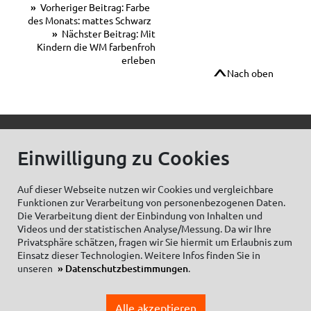
Vorheriger Beitrag: Farbe
des Monats: mattes Schwarz
Nächster Beitrag: Mit
Kindern die WM farbenfroh
erleben
Nach oben
© C.Kreul GmbH Co. KG - Alle Rechte vorbehalten
Einwilligung zu Cookies
Auf dieser Webseite nutzen wir Cookies und vergleichbare
Funktionen zur Verarbeitung von personenbezogenen Daten.
Zum Newsletter anmelden:
Die Verarbeitung dient der Einbindung von Inhalten und
Videos und der statistischen Analyse/Messung. Da wir Ihre
Privatsphäre schätzen, fragen wir Sie hiermit um Erlaubnis zum
Einsatz dieser Technologien. Weitere Infos finden Sie in
unseren
Datenschutzbestimmungen
.
Cookieeinstellungen
Impressum
Datenschutzhinweise Social Media
Alle akzeptieren