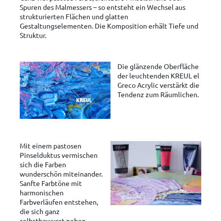
Spuren des Malmessers – so entsteht ein Wechsel aus
strukturierten Flächen und glatten
Gestaltungselementen. Die Komposition erhält Tiefe und
Struktur.
Die glänzende Oberfläche
der leuchtenden KREUL el
Greco Acrylic verstärkt die
Tendenz zum Räumlichen.
Mit einem pastosen
Pinselduktus vermischen
sich die Farben
wunderschön miteinander.
Sanfte Farbtöne mit
harmonischen
Farbverläufen entstehen,
die sich ganz
selbstbewusst neben