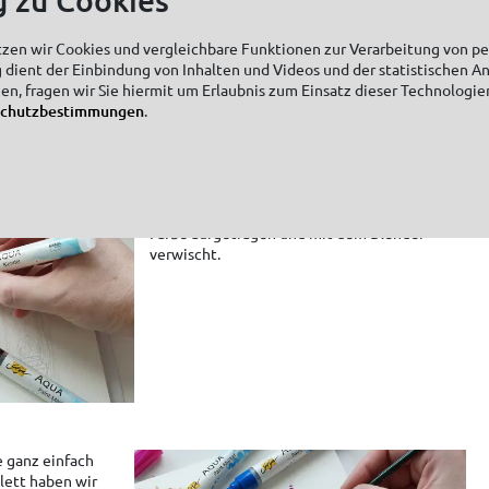
. Mit dem nassen
olenden, kurzen
ird die
tzen wir Cookies und vergleichbare Funktionen zur Verarbeitung von 
ktioniert.
 dient der Einbindung von Inhalten und Videos und der statistischen A
zen, fragen wir Sie hiermit um Erlaubnis zum Einsatz dieser Technologie
schutzbestimmungen
.
Für die Ausarbeitung der Fensterlaibungen
haben wir ebenso im dunkleren Bereich die
Farbe aufgetragen und mit dem Blender
verwischt.
 ganz einfach
lett haben wir