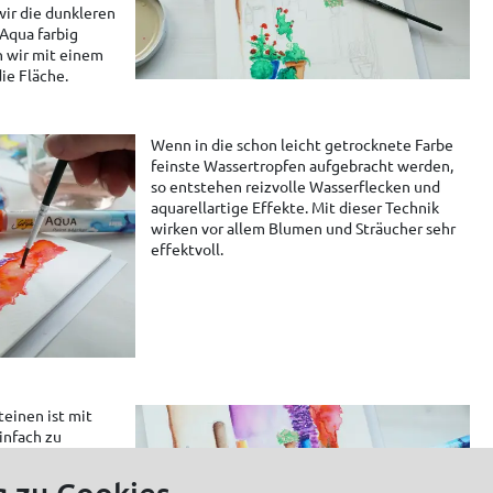
ir die dunkleren
Aqua farbig
n wir mit einem
ie Fläche.
Wenn in die schon leicht getrocknete Farbe
feinste Wassertropfen aufgebracht werden,
so entstehen reizvolle Wasserflecken und
aquarellartige Effekte. Mit dieser Technik
wirken vor allem Blumen und Sträucher sehr
effektvoll.
teinen ist mit
nfach zu
im dunkleren
Fläche des Weges
g zu Cookies