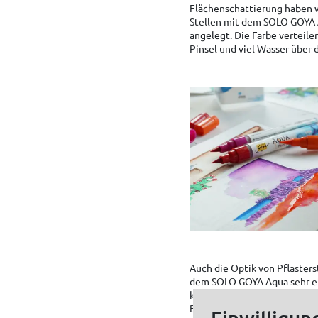
Flächenschattierung haben w
Stellen mit dem SOLO GOYA 
angelegt. Die Farbe verteile
Pinsel und viel Wasser über d
Auch die Optik von Pflasters
dem SOLO GOYA Aqua sehr ei
kreieren. Hierfür haben wir 
Bereich und der restlichen 
Einwilligun