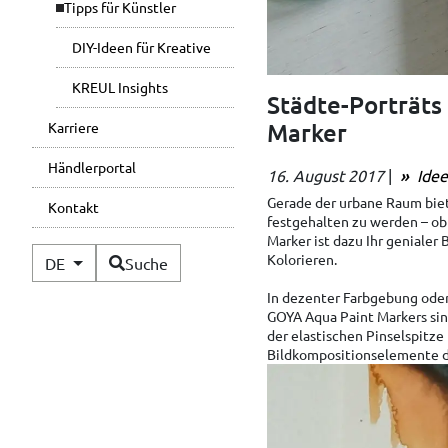
Tipps für Künstler
DIY-Ideen für Kreative
KREUL Insights
Städte-Porträt
Marker
Karriere
Händlerportal
16. August 2017
|
Idee
Gerade der urbane Raum bietet
Kontakt
festgehalten zu werden – ob
Marker ist dazu Ihr genialer
Verfügbare Sprachen
Kolorieren.
DE
Suche
In dezenter Farbgebung oder
GOYA Aqua Paint Markers sind
der elastischen Pinselspitze
Bildkompositionselemente d