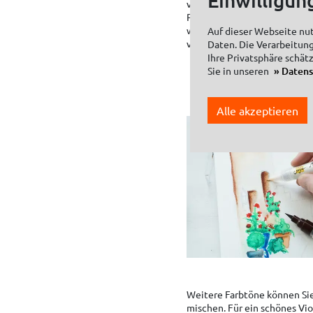
vereinzelt Steine aufgemalt
Pinsel und mit sich wiederh
waagerechten Bewegungen w
Auf dieser Webseite nu
vorgezeichnete Fläche perfe
Daten. Die Verarbeitung
Ihre Privatsphäre schät
Sie in unseren
Daten
Alle akzeptieren
Weitere Farbtöne können Sie
mischen. Für ein schönes Vio