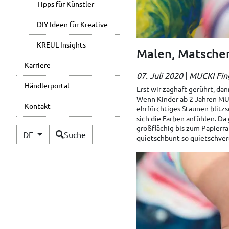
Tipps für Künstler
DIY-Ideen für Kreative
KREUL Insights
Malen, Matschen,
Karriere
07. Juli 2020
|
MUCKI Fin
Händlerportal
Erst wir zaghaft gerührt, da
Wenn Kinder ab 2 Jahren MUC
Kontakt
ehrfürchtiges Staunen blitz
sich die Farben anfühlen. Da 
großflächig bis zum Papierra
Verfügbare Sprachen
DE
Suche
quietschbunt so quietschve