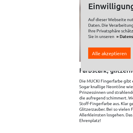
Einwilligun
Auf dieser Webseite nu
Daten. Die Verarbeitung
Ihre Privatsphäre schät
Sie in unseren
Daten
Alle akzeptieren
Farbstark, glitzer
Die MUCKI Fingerfarbe gibt e
Sogar knallige Neontöne wie 
Prinzessinnen und strahlend
die aufregend schimmert. Wer
Stoff-Fingerfarbe aus. Klar g
Glitzerzauber. Bei so vielen
Allerkleinsten losgehen. Das
Ehrenplatz!