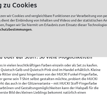
g zu Cookies
tzen wir Cookies und vergleichbare Funktionen zur Verarbeitung von 
 dient der Einbindung von Inhalten und Videos und der statistischen A
zen, fragen wir Sie hiermit um Erlaubnis zum Einsatz dieser Technologie
schutzbestimmungen
.
nd oder auf Stoff: So viele Möglichkeiten
s in vielen leuchtkräftigen Farben einzeln oder als Set zu kaufen.
Quietsch-Gelb und Quietsch-Pink sind im Handel erhältlich. Kleine
e Ritter sind ganz hingerissen von der MUCKI Funkel-Fingerfarbe,
 gerne sein T-Shirt selbst gestalten möchte, probiert die MUCKI
eht das auch in der Glitzervariante – mit MUCKI Stoff-Fingerfarbe
 Farbtönen und Gestaltungsmöglichkeiten kann der Malspaß für die
 erste Bild des kleinen Lieblings bekommt natürlich einen