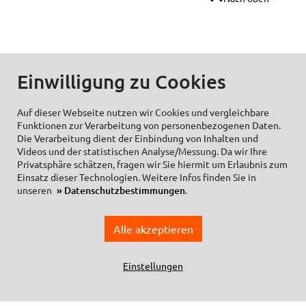
Einwilligung zu Cookies
© C.Kreul GmbH Co. KG - Alle Rechte vorbehalten
Auf dieser Webseite nutzen wir Cookies und vergleichbare
Funktionen zur Verarbeitung von personenbezogenen Daten.
Die Verarbeitung dient der Einbindung von Inhalten und
Zum Newsletter anmelden:
Videos und der statistischen Analyse/Messung. Da wir Ihre
Privatsphäre schätzen, fragen wir Sie hiermit um Erlaubnis zum
Einsatz dieser Technologien. Weitere Infos finden Sie in
unseren
Datenschutzbestimmungen
.
Cookieeinstellungen
Impressum
Alle akzeptieren
Datenschutzhinweise Social Media
Datenschutzerklärung
Einkaufsbedingungen
Einstellungen
Allgemeine Geschäftsbedingungen